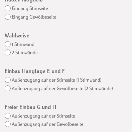
TONNENGEWÖLBE
Eingang Stirnseite
KAPPENGEWÖLBE
Eingang Gewölbeseite
DER CLOU
Wahlweise
1 Stirnwand
2 Stirnwände
PLANUNG
MASSE TONNENGEWÖLBE
MONTAGE TONNE UND
PREISBEISPIELE
Einbau Hanglage E und F
KAPPE
ANFRAGE-FORMULAR
Außenzugang auf der Stirnseite (1 Stirnwand)
MONTAGE CLOU
Außenzugang auf der Gewölbeseite (2 Stirnwände)
MASSE KAPPENGEWÖLBE
Freier Einbau G und H
Außenzugang auf der Stirnseite
Außenzugang auf der Gewölbeseite