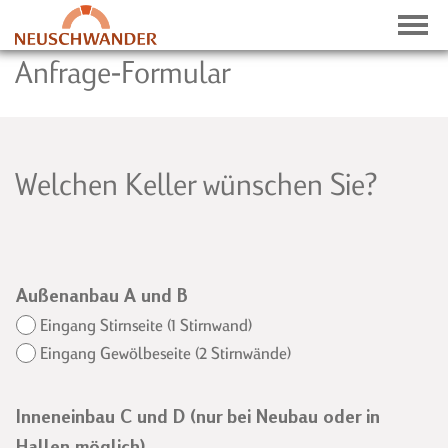
Anfrage-Formular
Welchen Keller wünschen Sie?
NEWS
NEWSLETTER
Außenanbau A und B
HISTORIE
Eingang Stirnseite (1 Stirnwand)
PRESSE-ECHO
Eingang Gewölbeseite (2 Stirnwände)
Inneneinbau C und D (nur bei Neubau oder in
Hallen möglich)