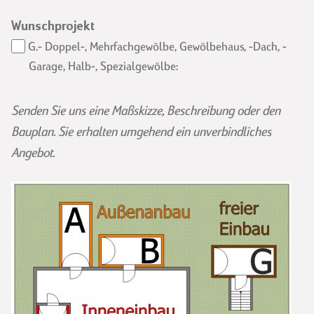
OBST-GEMÜSELAGERUNG
GEWÖLBE IM WEINGUT
Wunschprojekt
WEINKELLER
KÄSEREIFUNG
G.- Doppel-, Mehrfachgewölbe, Gewölbehaus, -Dach, -
GARTENGEWOELBE
Garage, Halb-, Spezialgewölbe:
WELLNESS
Senden Sie uns eine Maßskizze, Beschreibung oder den
Bauplan. Sie erhalten umgehend ein unverbindliches
Angebot.
OBST-GEMÜSELAGER
BARRIQUEKELLER
WEINKELLER
KÄSEREIFEKELLER
GARTENGEWÖLBE
ÖFFENTLICHER BAU
WELLNESS
GEWÖLBEKELLER
SANIERUNG