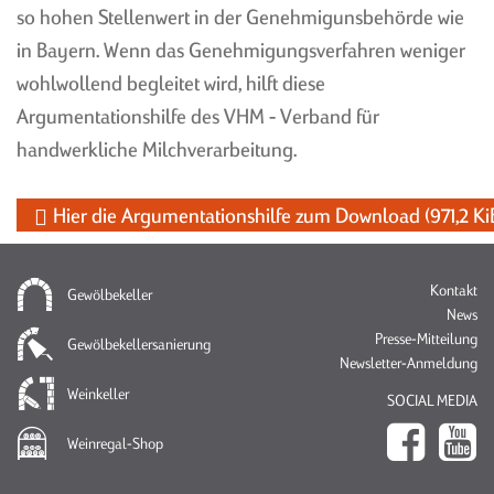
TONNENGEWÖLBE
so hohen Stellenwert in der Genehmigunsbehörde wie
KAPPENGEWÖLBE
in Bayern. Wenn das Genehmigungsverfahren weniger
wohlwollend begleitet wird, hilft diese
DER CLOU
Argumentationshilfe des VHM - Verband für
handwerkliche Milchverarbeitung.
Hier die Argumentationshilfe zum Download
(971,2 Ki
PLANUNG
MASSE TONNENGEWÖLBE
MONTAGE TONNE UND
PREISBEISPIELE
KAPPE
Na
Kontakt
ANFRAGE-FORMULAR
Gewölbekeller
üb
News
MONTAGE CLOU
Presse-Mitteilung
Gewölbekellersanierung
MASSE KAPPENGEWÖLBE
Newsletter-Anmeldung
Weinkeller
SOCIAL MEDIA
Weinregal-Shop