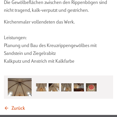
Die Gewölbeflächen zwischen den Rippenbögen sind
TONNENGEWÖLBE
nicht tragend, kalk-verputzt und gestrichen.
KAPPENGEWÖLBE
DER CLOU
Kirchenmaler vollendeten das Werk.
Leistungen:
Planung und Bau des Kreuzrippengewölbes mit
Sandstein und Ziegelrabitz
PLANUNG
MASSE TONNENGEWÖLBE
Kalkputz und Anstrich mit Kalkfarbe
MONTAGE TONNE UND
PREISBEISPIELE
KAPPE
ANFRAGE-FORMULAR
MONTAGE CLOU
MASSE KAPPENGEWÖLBE
Zurück