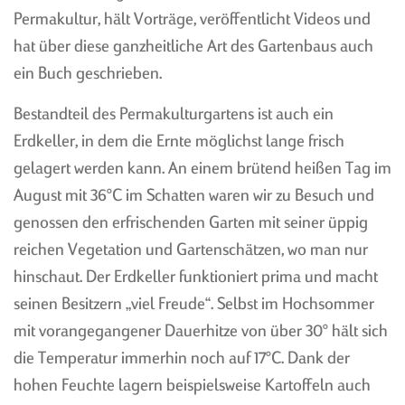
TONNENGEWÖLBE
Permakultur, hält Vorträge, veröffentlicht Videos und
KAPPENGEWÖLBE
hat über diese ganzheitliche Art des Gartenbaus auch
DER CLOU
ein Buch geschrieben.
Bestandteil des Permakulturgartens ist auch ein
Erdkeller, in dem die Ernte möglichst lange frisch
gelagert werden kann. An einem brütend heißen Tag im
PLANUNG
MASSE TONNENGEWÖLBE
August mit 36°C im Schatten waren wir zu Besuch und
MONTAGE TONNE UND
PREISBEISPIELE
genossen den erfrischenden Garten mit seiner üppig
KAPPE
ANFRAGE-FORMULAR
reichen Vegetation und Gartenschätzen, wo man nur
MONTAGE CLOU
hinschaut. Der Erdkeller funktioniert prima und macht
MASSE KAPPENGEWÖLBE
seinen Besitzern „viel Freude“. Selbst im Hochsommer
mit vorangegangener Dauerhitze von über 30° hält sich
die Temperatur immerhin noch auf 17°C. Dank der
hohen Feuchte lagern beispielsweise Kartoffeln auch