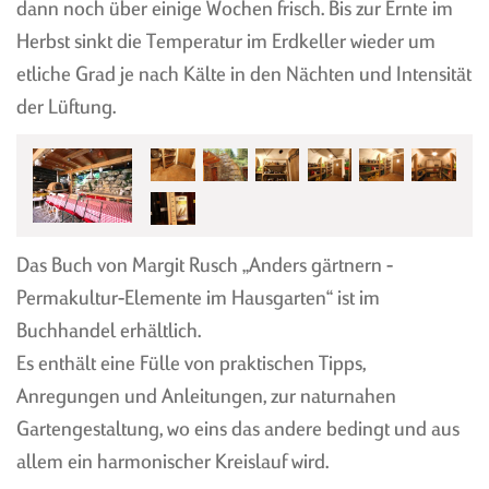
OBST-GEMÜSELAGERUNG
GEWÖLBE IM WEINGUT
dann noch über einige Wochen frisch. Bis zur Ernte im
Herbst sinkt die Temperatur im Erdkeller wieder um
WEINKELLER
KÄSEREIFUNG
etliche Grad je nach Kälte in den Nächten und Intensität
GARTENGEWOELBE
der Lüftung.
WELLNESS
OBST-GEMÜSELAGER
BARRIQUEKELLER
Das Buch von Margit Rusch „Anders gärtnern -
WEINKELLER
KÄSEREIFEKELLER
Permakultur-Elemente im Hausgarten“ ist im
GARTENGEWÖLBE
ÖFFENTLICHER BAU
Buchhandel erhältlich.
WELLNESS
GEWÖLBEKELLER
Es enthält eine Fülle von praktischen Tipps,
SANIERUNG
Anregungen und Anleitungen, zur naturnahen
Gartengestaltung, wo eins das andere bedingt und aus
allem ein harmonischer Kreislauf wird.