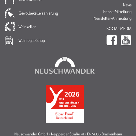
IMPRESSUM
üb
News
Presse-Mitteilung
Gewölbekellersanierung
DATENSCHUTZERKLÄRUNG
Newsletter-Anmeldung
Weinkeller
SOCIAL MEDIA
Weinregal-Shop
Neuschwander GmbH • Neipperger Straße 41 • D-74336 Brackenheim