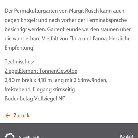
WARUM EIN
KELLERMEISTERS
Der Permakulturgarten von Margit Rusch kann auch
GEWÖLBEKELLER?
KELLERKNIGGE
gegen Entgelt und nach vorheriger Terminabsprache
WESHALB MIT ZIEGEL?
KÄSEREIFEKELLER
besichtigt werden. Gartenfreunde werden staunen über
GENEHMIGUNG
LAGERUNG VON OBST UND
die wunderbare Vielfalt von Flora und Fauna. Herzliche
GEMÜSE
Empfehlung!
LAGERUNG VON WEIN
Technisches:
ZiegelElement TonnenGewölbe
2,80 m breit x 4,10 m lang mit 2 Stirnwänden,
freistehend, Eingang stirnseitig
KONTAKTFORMULAR
BAUUNTERNEHMUNGEN
Bodenbelag Vollziegel NF
MIT GEWÖLBEERFAHRUNG
ANFRAGE-FORMULAR
AUSSTELLUNG,
ANSPRECHPARTNER
Zurück
WERKSVERKAUF &
NEWSLETTER
ÖFFNUNGSZEITEN
WEGBESCHREIBUNG
Na
Kontakt
Gewölbekeller